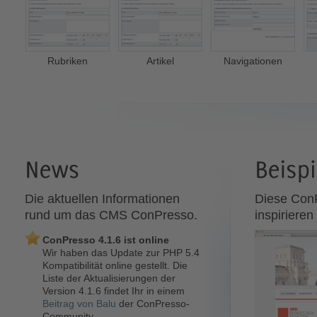
Rubriken
Artikel
Navigationen
Die aktuellen Informationen
Diese Con
rund um das CMS ConPresso.
inspirieren
ConPresso 4.1.6 ist online
Wichtige Sicherhei
Wir haben das Update zur
PHP 5.4
ConPresso verfüg
Kompatibilität
online gestellt. Die
Thomas Skora von
Liste der Aktualisierungen der
einen Privilege Esca
Version 4.1.6 findet Ihr in einem
ConPresso gefunden
Beitrag von Balu
der ConPresso-
es administrative Tä
Community.
vorheriges Login in