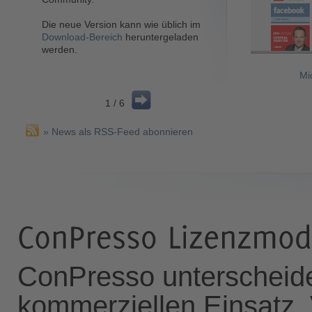
durchzuführen. Die 
Die neue Version kann wie üblich im
und 4.1.5 beheben 
Download-Bereich
heruntergeladen
Sie können im
Suppo
werden.
Website herunterge
Ein Update auf dies
dringend empfohlen
Mi
1 / 6
» News als RSS-Feed abonnieren
ConPresso unterscheide
kommerziellen Einsatz